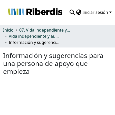
Iniciar sesión
Comunidades
Inicio
07. Vida independiente y autonomía personal
Vida independiente y autonomía personal
Todo DSpace
Información y sugerencias para una persona de apoyo que empieza
Estadísticas
Información y sugerencias para
una persona de apoyo que
empieza