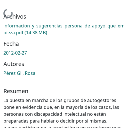
Cargando...
Archivos
informacion_y_sugerencias_persona_de_apoyo_que_em
pieza.pdf
(14.38 MB)
Fecha
2012-02-27
Autores
Pérez Gil, Rosa
Resumen
La puesta en marcha de los grupos de autogestores
pone en evidencia que, en la mayoría de los casos, las
personas con discapacidad intelectual no están
preparadas para hablar o decidir por si mismas,
o para participar en la asociación o en su entorno mas