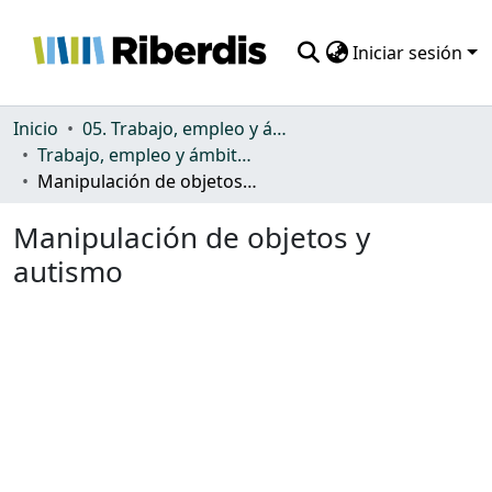
Iniciar sesión
Comunidades
Inicio
05. Trabajo, empleo y ámbito productivo
Trabajo, empleo y ámbito productivo
Todo DSpace
Manipulación de objetos y autismo
Estadísticas
Manipulación de objetos y
autismo
Cargando...