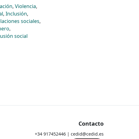
ación
,
Violencia
,
al
,
Inclusión
,
laciones sociales
,
nero
,
lusión social
Contacto
+34 917452446 | cedid@cedid.es