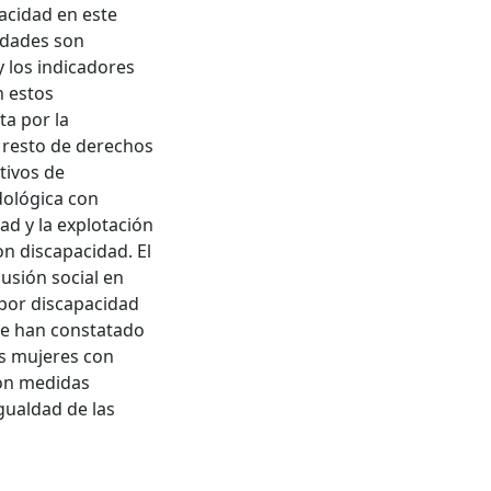
acidad en este
ldades son
y los indicadores
n estos
ta por la
l resto de derechos
tivos de
dológica con
ad y la explotación
on discapacidad. El
usión social en
 por discapacidad
Se han constatado
as mujeres con
con medidas
igualdad de las