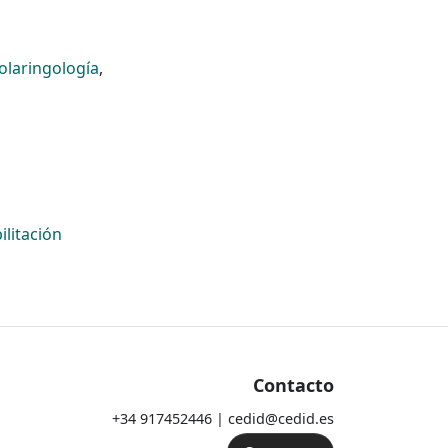
olaringología
,
ilitación
Contacto
+34 917452446 | cedid@cedid.es