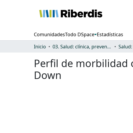
Comunidades
Todo DSpace
Estadísticas
Inicio
03. Salud: clínica, prevención, atención sanitaria y (re)habilitación
Perfil de morbilidad
Down
Cargando...