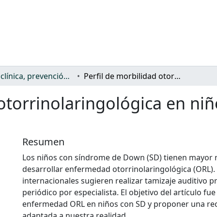
Salud: clínica, prevención, atención sanitaria y (re)habilitación
Perfil de morbilidad otorrinolaringológica en niños con síndrome de Down
 otorrinolaringológica en ni
Resumen
Los niños con síndrome de Down (SD) tienen mayor 
desarrollar enfermedad otorrinolaringológica (ORL
internacionales sugieren realizar tamizaje auditivo p
periódico por especialista. El objetivo del artículo fue
enfermedad ORL en niños con SD y proponer una r
adaptada a nuestra realidad.