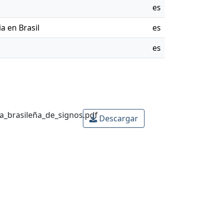
es
a en Brasil
es
es
a_brasileña_de_signos.pdf
Descargar