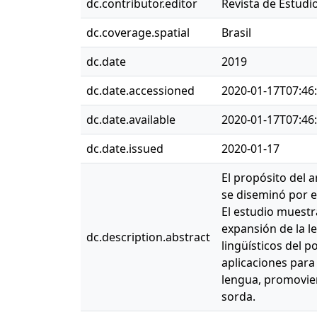
dc.contributor.editor
Revista de Estudi
dc.coverage.spatial
Brasil
dc.date
2019
dc.date.accessioned
2020-01-17T07:46
dc.date.available
2020-01-17T07:46
dc.date.issued
2020-01-17
El propósito del a
se diseminó por e
El estudio muestr
expansión de la l
dc.description.abstract
lingüísticos del p
aplicaciones para 
lengua, promovien
sorda.