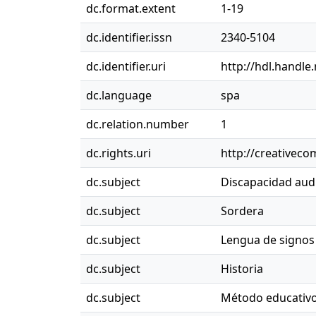
dc.format.extent
1-19
dc.identifier.issn
2340-5104
dc.identifier.uri
http://hdl.handle
dc.language
spa
dc.relation.number
1
dc.rights.uri
http://creativec
dc.subject
Discapacidad audi
dc.subject
Sordera
dc.subject
Lengua de signos
dc.subject
Historia
dc.subject
Método educativ