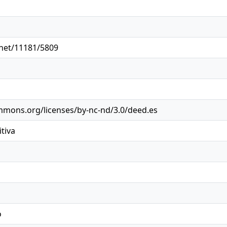
.net/11181/5809
ommons.org/licenses/by-nc-nd/3.0/deed.es
tiva
o