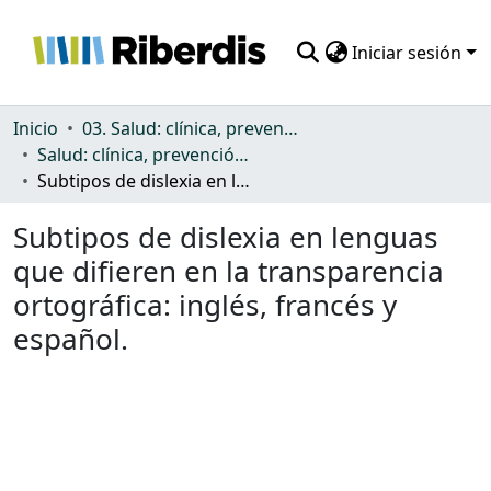
Iniciar sesión
Comunidades
Inicio
03. Salud: clínica, prevención, atención sanitaria y (re)habilitación
Salud: clínica, prevención, atención sanitaria y (re)habilitación
Todo DSpace
Subtipos de dislexia en lenguas que difieren en la transparencia ortográfica: inglés, francés y español.
Estadísticas
Subtipos de dislexia en lenguas
que difieren en la transparencia
ortográfica: inglés, francés y
español.