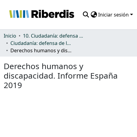
Iniciar sesión
Comunidades
Inicio
10. Ciudadanía: defensa de los derechos y discriminación
Ciudadanía: defensa de los derechos y discriminación
Todo DSpace
Derechos humanos y discapacidad. Informe España 2019
Estadísticas
Derechos humanos y
discapacidad. Informe España
2019