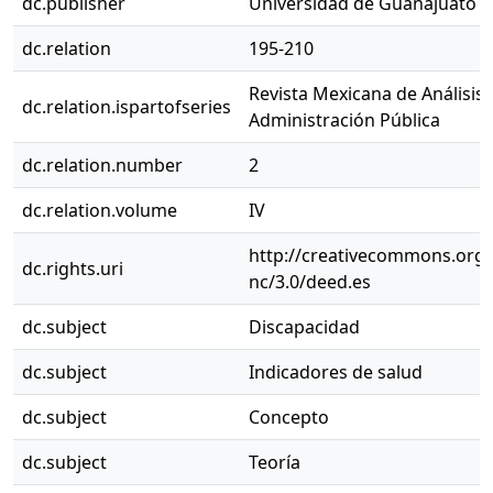
dc.publisher
Universidad de Guanajuato
dc.relation
195-210
Revista Mexicana de Análisis P
dc.relation.ispartofseries
Administración Pública
dc.relation.number
2
dc.relation.volume
IV
http://creativecommons.org/
dc.rights.uri
nc/3.0/deed.es
dc.subject
Discapacidad
dc.subject
Indicadores de salud
dc.subject
Concepto
dc.subject
Teoría