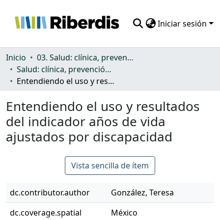
Iniciar sesión
Comunidades
Inicio
03. Salud: clínica, prevención, atención sanitaria y (re)habilitación
Salud: clínica, prevención, atención sanitaria y (re)habilitación
Todo DSpace
Entendiendo el uso y resultados del indicador años de vida ajustados por discapacidad
Estadísticas
Entendiendo el uso y resultados
del indicador años de vida
ajustados por discapacidad
Vista sencilla de ítem
dc.contributor.author
González, Teresa
dc.coverage.spatial
México