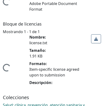
ando...
Adobe Portable Document
Format
Bloque de licencias
Mostrando
1 - 1 de 1
Nombre:
license.txt
Tamaño:
1.91 KB
Formato:
ando...
Item-specific license agreed
upon to submission
Descripción:
Colecciones
Salud: clínica, prevención, atención sanitaria y