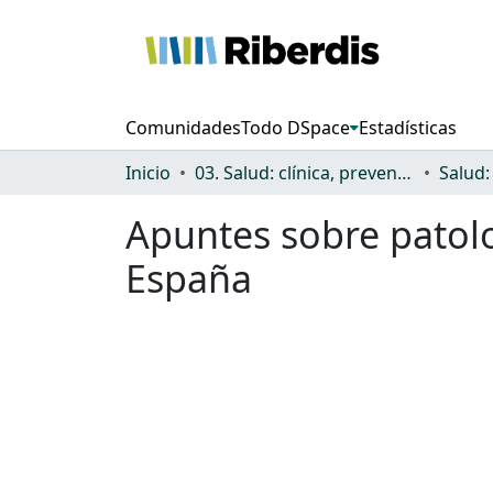
Comunidades
Todo DSpace
Estadísticas
Inicio
03. Salud: clínica, prevención, atención sanitaria y (re)habilitación
Apuntes sobre patolo
España