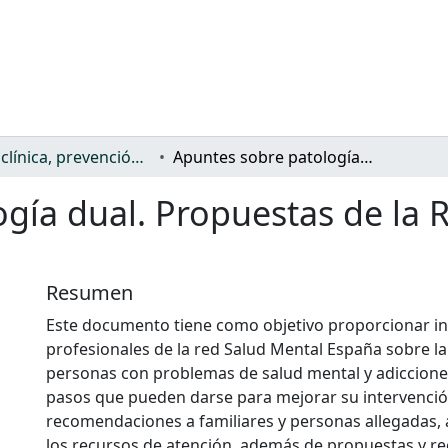
Salud: clínica, prevención, atención sanitaria y (re)habilitación
Apuntes sobre patología dual. Propuestas de la Red Salud Mental España
gía dual. Propuestas de la 
Resumen
Este documento tiene como objetivo proporcionar in
profesionales de la red Salud Mental España sobre la 
personas con problemas de salud mental y adicciones,
pasos que pueden darse para mejorar su intervenció
recomendaciones a familiares y personas allegadas, a
los recursos de atención, además de propuestas y 