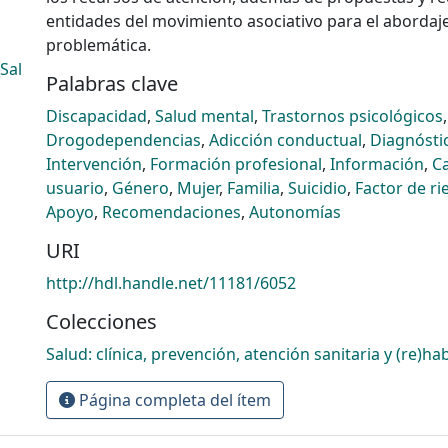
entidades del movimiento asociativo para el abordaj
problemática.
Sal
Palabras clave
Discapacidad
,
Salud mental
,
Trastornos psicológicos
,
Drogodependencias
,
Adicción conductual
,
Diagnósti
Intervención
,
Formación profesional
,
Información
,
Ca
usuario
,
Género
,
Mujer
,
Familia
,
Suicidio
,
Factor de ri
Apoyo
,
Recomendaciones
,
Autonomías
URI
http://hdl.handle.net/11181/6052
Colecciones
Salud: clínica, prevención, atención sanitaria y (re)hab
Página completa del ítem