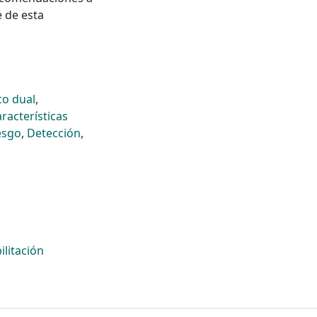
e de esta
co dual
,
racterísticas
esgo
,
Detección
,
ilitación