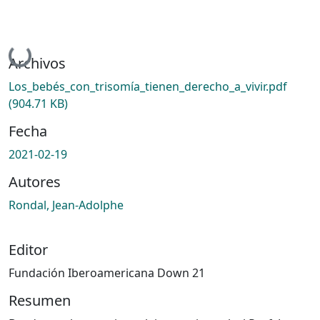
Cargando...
Archivos
Los_bebés_con_trisomía_tienen_derecho_a_vivir.pdf
(904.71 KB)
Fecha
2021-02-19
Autores
Rondal, Jean-Adolphe
Editor
Fundación Iberoamericana Down 21
Resumen