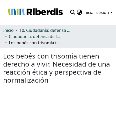
Iniciar sesión
Comunidades
Inicio
10. Ciudadanía: defensa de los derechos y discriminación
Ciudadanía: defensa de los derechos y discriminación
Todo DSpace
Los bebés con trisomía tienen derecho a vivir. Necesidad de una reacción ética y perspectiva de normalización
Estadísticas
Los bebés con trisomía tienen
derecho a vivir. Necesidad de una
reacción ética y perspectiva de
normalización