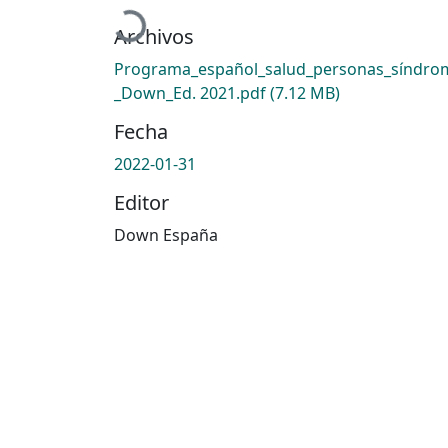
Cargando...
Archivos
Programa_español_salud_personas_síndro
_Down_Ed. 2021.pdf
(7.12 MB)
Fecha
2022-01-31
Editor
Down España