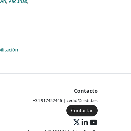
own
,
Vacunas
,
ilitación
Contacto
+34 917452446 | cedid@cedid.es
Contactar