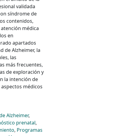
esional validada
 con síndrome de
los contenidos,
a atención médica
dos en
porado apartados
d de Alzheimer, la
es, las
ías más frecuentes,
as de exploración y
n la intención de
s aspectos médicos
de Alzheimer
,
óstico prenatal
,
miento
,
Programas