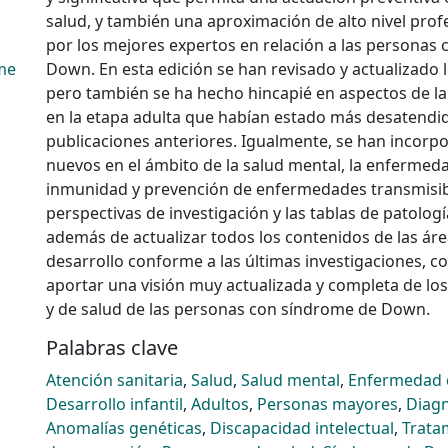
salud, y también una aproximación de alto nivel prof
por los mejores expertos en relación a las personas
me
Down. En esta edición se han revisado y actualizado 
pero también se ha hecho hincapié en aspectos de l
en la etapa adulta que habían estado más desatendi
publicaciones anteriores. Igualmente, se han incor
nuevos en el ámbito de la salud mental, la enfermeda
inmunidad y prevención de enfermedades transmisibl
perspectivas de investigación y las tablas de patolog
además de actualizar todos los contenidos de las áre
desarrollo conforme a las últimas investigaciones, co
aportar una visión muy actualizada y completa de lo
y de salud de las personas con síndrome de Down.
Palabras clave
Atención sanitaria
,
Salud
,
Salud mental
,
Enfermedad 
Desarrollo infantil
,
Adultos
,
Personas mayores
,
Diagn
Anomalías genéticas
,
Discapacidad intelectual
,
Trata