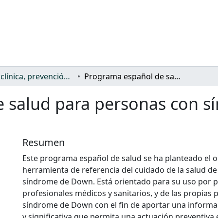
Salud: clínica, prevención, atención sanitaria y (re)habilitación
Programa español de salud para personas con síndrome de Down. Edición 2021
 salud para personas con 
Resumen
Este programa español de salud se ha planteado el ob
herramienta de referencia del cuidado de la salud de
síndrome de Down. Está orientado para su uso por pa
profesionales médicos y sanitarios, y de las propias
síndrome de Down con el fin de aportar una informac
y significativa que permita una actuación preventiva 