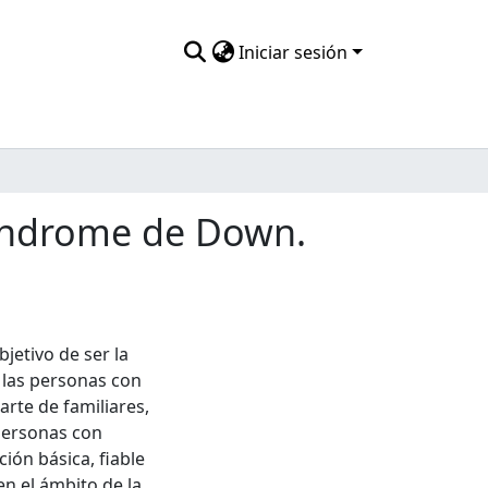
Iniciar sesión
síndrome de Down.
jetivo de ser la
 las personas con
rte de familiares,
 personas con
ión básica, fiable
en el ámbito de la