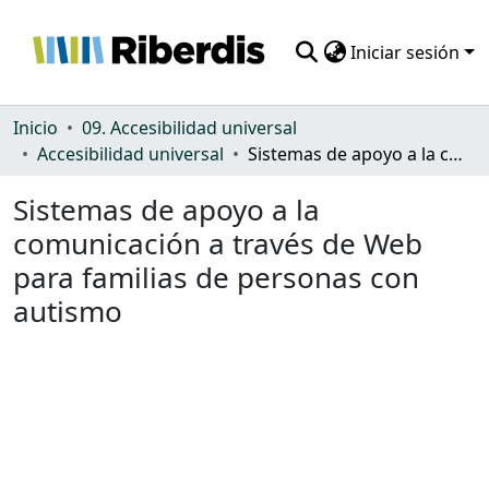
Iniciar sesión
Comunidades
Inicio
09. Accesibilidad universal
Accesibilidad universal
Sistemas de apoyo a la comunicación a través de Web para familias de personas con autismo
Todo DSpace
Sistemas de apoyo a la
Estadísticas
comunicación a través de Web
para familias de personas con
autismo