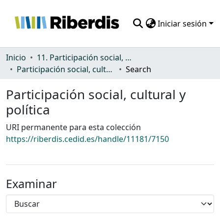
Iniciar sesión
Comunidades
Inicio
11. Participación social, cultural y política
Participación social, cultural y política
Search
Todo DSpace
Participación social, cultural y
Estadísticas
política
URI permanente para esta colección
https://riberdis.cedid.es/handle/11181/7150
Examinar