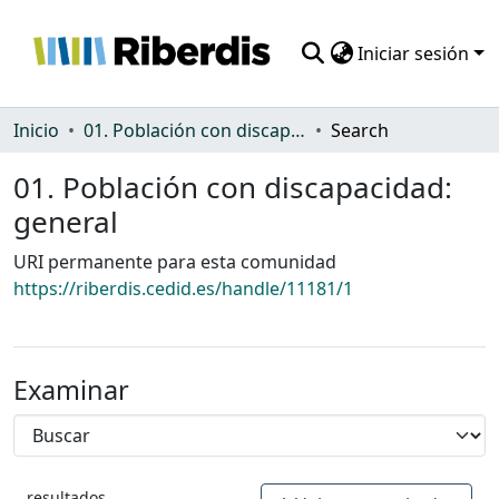
Iniciar sesión
Comunidades
Inicio
01. Población con discapacidad: general
Search
Todo DSpace
01. Población con discapacidad:
general
Estadísticas
URI permanente para esta comunidad
https://riberdis.cedid.es/handle/11181/1
Examinar
resultados