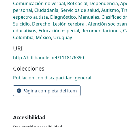
Comunicación no verbal
,
Rol social
,
Dependencia
,
Ap
personal
,
Ciudadanía
,
Servicios de salud
,
Autismo
,
Tr
espectro autista
,
Diagnóstico
,
Manuales
,
Clasificació
Suicidio
,
Derecho
,
Lesión cerebral
,
Atención sociosan
educativos
,
Educación especial
,
Recomendaciones
,
C
Colombia
,
México
,
Uruguay
URI
http://hdl.handle.net/11181/6390
Colecciones
Población con discapacidad: general
Página completa del ítem
Accesibilidad
Declaración accesibilidad