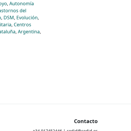
oyo
,
Autonomía
astornos del
n
,
DSM
,
Evolución
,
itaria
,
Centros
ataluña
,
Argentina
,
Contacto
+34 917452446 | cedid@cedid.es