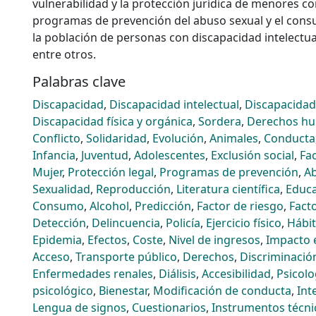
vulnerabilidad y la protección jurídica de menores co
programas de prevención del abuso sexual y el cons
la población de personas con discapacidad intelectual
entre otros.
Palabras clave
Discapacidad
,
Discapacidad intelectual
,
Discapacidad
Discapacidad física y orgánica
,
Sordera
,
Derechos h
Conflicto
,
Solidaridad
,
Evolución
,
Animales
,
Conducta
Infancia
,
Juventud
,
Adolescentes
,
Exclusión social
,
Fa
Mujer
,
Protección legal
,
Programas de prevención
,
Ab
Sexualidad
,
Reproducción
,
Literatura científica
,
Educa
Consumo
,
Alcohol
,
Predicción
,
Factor de riesgo
,
Fact
Detección
,
Delincuencia
,
Policía
,
Ejercicio físico
,
Hábi
Epidemia
,
Efectos
,
Coste
,
Nivel de ingresos
,
Impacto
Acceso
,
Transporte público
,
Derechos
,
Discriminació
Enfermedades renales
,
Diálisis
,
Accesibilidad
,
Psicolo
psicológico
,
Bienestar
,
Modificación de conducta
,
Int
Lengua de signos
,
Cuestionarios
,
Instrumentos técni