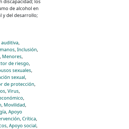
n discapacidad; los
umo de alcohol en
 y del desarrollo;
 auditiva
,
umanos
,
Inclusión
,
,
Menores
,
ctor de riesgo
,
usos sexuales
,
ción sexual
,
or de protección
,
tos
,
Virus
,
 económico
,
n
,
Movilidad
,
gía
,
Apoyo
ervención
,
Crítica
,
cos
,
Apoyo social
,