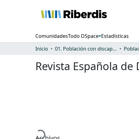
Comunidades
Todo DSpace
Estadísticas
Inicio
01. Población con discapacidad: general
Revista Española de
Cargando...
Archivos