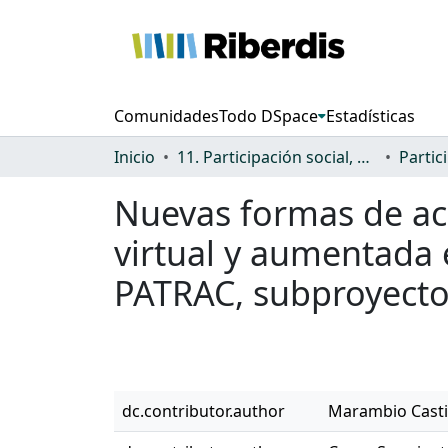
Comunidades
Todo DSpace
Estadísticas
Inicio
11. Participación social, cultural y política
Nuevas formas de acc
virtual y aumentada
PATRAC, subproyecto
dc.contributor.author
Marambio Castil