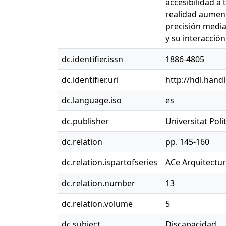
accesibilidad a 
realidad aument
precisión median
y su interacción
dc.identifier.issn
1886-4805
dc.identifier.uri
http://hdl.hand
dc.language.iso
es
dc.publisher
Universitat Pol
dc.relation
pp. 145-160
dc.relation.ispartofseries
ACe Arquitectur
dc.relation.number
13
dc.relation.volume
5
dc.subject
Discapacidad