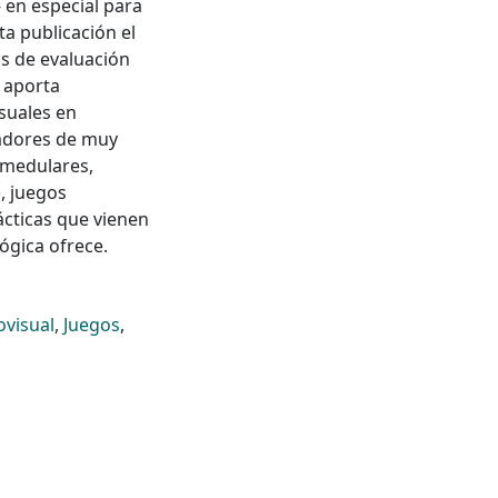
- en especial para
ta publicación el
s de evaluación
a aporta
suales en
tadores de muy
s medulares,
, juegos
ácticas que vienen
ógica ofrece.
ovisual
,
Juegos
,