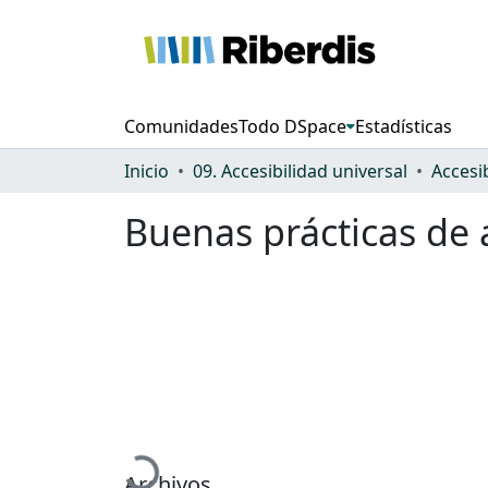
Comunidades
Todo DSpace
Estadísticas
Inicio
09. Accesibilidad universal
Accesi
Buenas prácticas de 
Cargando...
Archivos