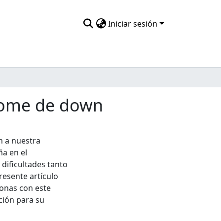
Iniciar sesión
drome de down
n a nuestra
ña en el
dificultades tanto
resente artículo
sonas con este
ción para su