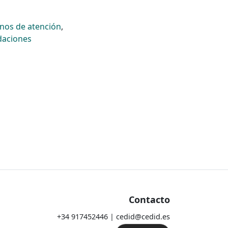
nos de atención
,
aciones
Contacto
+34 917452446 | cedid@cedid.es