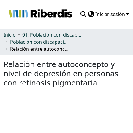
Iniciar sesión
Comunidades
Inicio
01. Población con discapacidad: general
Población con discapacidad: general
Todo DSpace
Relación entre autoconcepto y nivel de depresión en personas con retinosis pigmentaria
Estadísticas
Relación entre autoconcepto y
nivel de depresión en personas
con retinosis pigmentaria