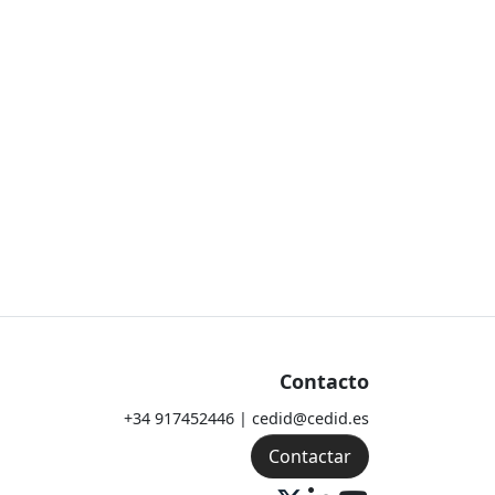
Contacto
+34 917452446 | cedid@cedid.es
Contactar