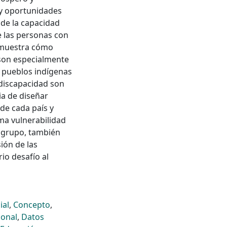
n y oportunidades
 de la capacidad
ue las personas con
o muestra cómo
son especialmente
s pueblos indígenas
 discapacidad son
ia de diseñar
de cada país y
ema vulnerabilidad
e grupo, también
sión de las
io desafío al
ial
,
Concepto
,
ional
,
Datos