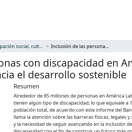
Participación social, cultural y política
Inclusión de las personas con discapacidad en América Latina y el Caribe: un camino hacia el desarrollo sostenible
sonas con discapacidad en Am
ia el desarrollo sostenible
Resumen
Alrededor de 85 millones de personas en América Lati
tienen algún tipo de discapacidad, lo que equivale a 
población total, de acuerdo con este informe del Ba
llama la atención sobre las barreras físicas, legales y
y la necesidad de seguir avanzando en la inclusión d
discapacidad con el fin de construir un futuro más p