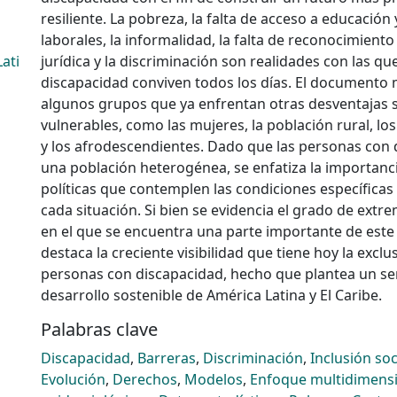
resiliente. La pobreza, la falta de acceso a educació
laborales, la informalidad, la falta de reconocimiento
ati
jurídica y la discriminación son realidades con las q
discapacidad conviven todos los días. El document
algunos grupos que ya enfrentan otras desventajas 
vulnerables, como las mujeres, la población rural, lo
y los afrodescendientes. Dado que las personas con
una población heterogénea, se enfatiza la importanc
políticas que contemplen las condiciones específicas 
cada situación. Si bien se evidencia el grado de extr
en el que se encuentra una parte importante de est
destaca la creciente visibilidad que tiene hoy la exclu
personas con discapacidad, hecho que plantea un ser
desarrollo sostenible de América Latina y El Caribe.
Palabras clave
Discapacidad
,
Barreras
,
Discriminación
,
Inclusión soc
Evolución
,
Derechos
,
Modelos
,
Enfoque multidimens