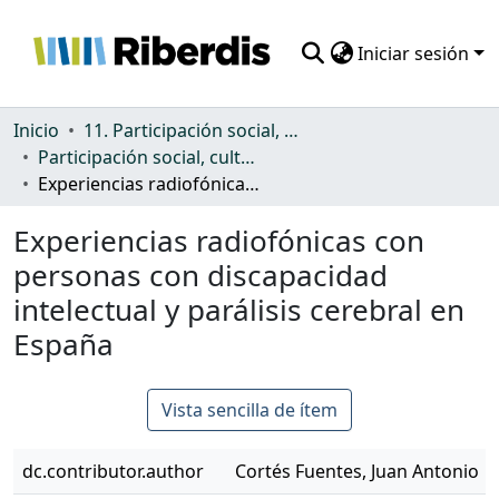
Iniciar sesión
Comunidades
Inicio
11. Participación social, cultural y política
Participación social, cultural y política
Todo DSpace
Experiencias radiofónicas con personas con discapacidad intelectual y parálisis cerebral en España
Estadísticas
Experiencias radiofónicas con
personas con discapacidad
intelectual y parálisis cerebral en
España
Vista sencilla de ítem
dc.contributor.author
Cortés Fuentes, Juan Antonio