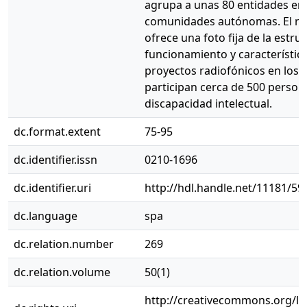
agrupa a unas 80 entidades en
comunidades autónomas. El re
ofrece una foto fija de la estru
funcionamiento y característic
proyectos radiofónicos en los 
participan cerca de 500 person
discapacidad intelectual.
dc.format.extent
75-95
dc.identifier.issn
0210-1696
dc.identifier.uri
http://hdl.handle.net/11181/59
dc.language
spa
dc.relation.number
269
dc.relation.volume
50(1)
http://creativecommons.org/li