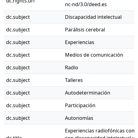
dc.rights.uri
nc-nd/3.0/deed.es
dc.subject
Discapacidad intelectual
dc.subject
Parálisis cerebral
dc.subject
Experiencias
dc.subject
Medios de comunicación
dc.subject
Radio
dc.subject
Talleres
dc.subject
Autodeterminación
dc.subject
Participación
dc.subject
Autonomías
Experiencias radiofónicas con
dc.title
con discapacidad intelectual y p