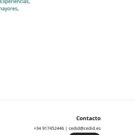
Experiencias
,
mayores
,
Contacto
+34 917452446 | cedid@cedid.es