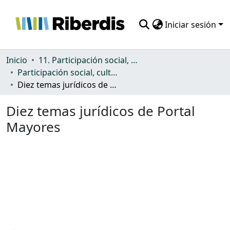
Iniciar sesión
Comunidades
Inicio
11. Participación social, cultural y política
Participación social, cultural y política
Todo DSpace
Diez temas jurídicos de Portal Mayores
Estadísticas
Diez temas jurídicos de Portal
Mayores
Cargando...