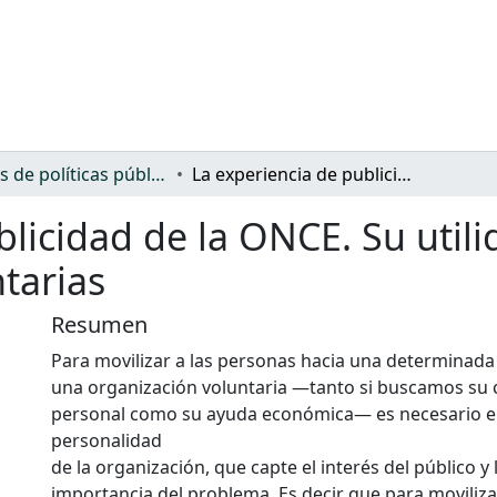
Análisis de políticas públicas y normativa sobre discapacidad
La experiencia de publicidad de la ONCE. Su utilidad para otras organizaciones voluntarias
licidad de la ONCE. Su utili
tarias
Resumen
Para movilizar a las personas hacia una determinada 
una organización voluntaria —tanto si buscamos su 
personal como su ayuda económica— es necesario e
personalidad
de la organización, que capte el interés del público y 
importancia del problema. Es decir que para moviliza