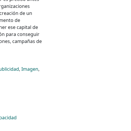
organizaciones
creación de un
omento de
er ese capital de
ión para conseguir
iones, campañas de
ublicidad
,
Imagen
,
apacidad