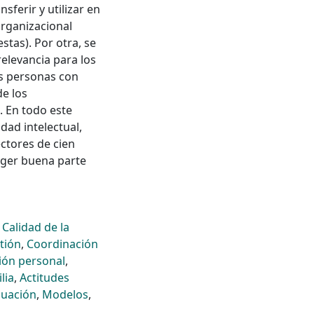
sferir y utilizar en
organizacional
stas). Por otra, se
relevancia para los
las personas con
de los
. En todo este
dad intelectual,
ectores de cien
oger buena parte
,
Calidad de la
tión
,
Coordinación
ión personal
,
lia
,
Actitudes
luación
,
Modelos
,