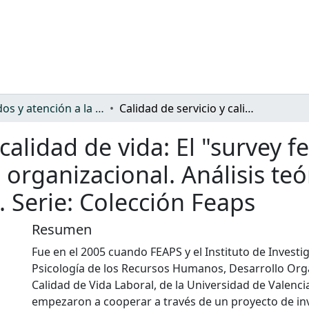
Cuidados y atención a la dependencia
Calidad de servicio y calidad de vida: El "survey feedback" como estrategia de cambio organizacional. Análisis teórico-conceptual y resultados empíricos. Serie: Colección Feaps
 calidad de vida: El "survey
 organizacional. Análisis teó
. Serie: Colección Feaps
Resumen
Fue en el 2005 cuando FEAPS y el Instituto de Investi
Psicología de los Recursos Humanos, Desarrollo Org
Calidad de Vida Laboral, de la Universidad de Valenci
empezaron a cooperar a través de un proyecto de in