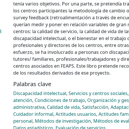
tenía varios objetivos. Por una parte, se pretendía tran
los centros participantes la metodología de cambio 
survey feedback (retroalimentación a través de encue
querían medir y poner en relación variables de gran 
8
centros: la calidad de servicio, la calidad de vida de 
discapacidad intelectual, o el bienestar en el trabajo 
profesionales y directores de los centros, entre otras
esfuerzo, se ha involucrado a personas con discapaci
tutores/ familiares, profesionales/trabajadores y dir
centros asociados en FEAPS. Este libro pretende rec
de los resultados derivados de ese proyecto.
Palabras clave
Discapacidad intelectual
,
Servicios y centros sociales
atención
,
Condiciones de trabajo
,
Organización y ges
administrativa
,
Calidad de vida
,
Satisfacción
,
Adaptac
Cuidador informal
,
Actitudes usuarios
,
Actitudes fami
personal
,
Métodos de investigación
,
Métodos de eva
Datos estadísticos
,
Evaluación de servicios