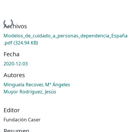
Cargando...
Archivos
Modelos_de_cuidado_a_personas_dependencia_España
.pdf
(324.94 KB)
Fecha
2020-12-03
Autores
Minguela Recover, Mª Ángeles
Muyor Rodríguez, Jesús
Editor
Fundación Caser
Resumen