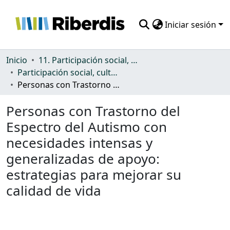
Iniciar sesión
Comunidades
Inicio
11. Participación social, cultural y política
Participación social, cultural y política
Todo DSpace
Personas con Trastorno del Espectro del Autismo con necesidades intensas y generalizadas de apoyo: estrategias para mejorar su calidad de vida
Estadísticas
Personas con Trastorno del
Espectro del Autismo con
necesidades intensas y
generalizadas de apoyo:
estrategias para mejorar su
calidad de vida