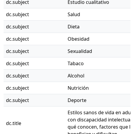
dc.subject
Estudio cualitativo
dc.subject
Salud
dc.subject
Dieta
dc.subject
Obesidad
dc.subject
Sexualidad
dc.subject
Tabaco
dc.subject
Alcohol
dc.subject
Nutrición
dc.subject
Deporte
Estilos sanos de vida en adul
con discapacidad intelectual:
dc.title
qué conocen, factores que lo
benefician y dificultan