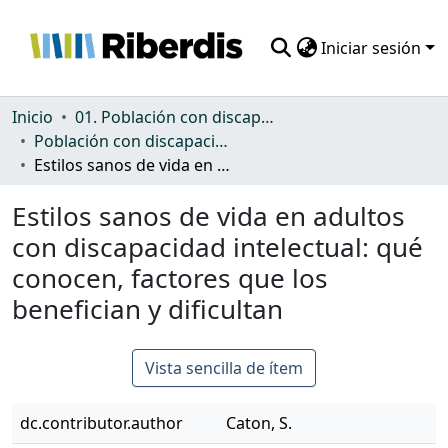
Iniciar sesión
Comunidades
Inicio
01. Población con discapacidad: general
Población con discapacidad: general
Todo DSpace
Estilos sanos de vida en adultos con discapacidad intelectual: qué conocen, factores que los benefician y dificultan
Estadísticas
Estilos sanos de vida en adultos
con discapacidad intelectual: qué
conocen, factores que los
benefician y dificultan
Vista sencilla de ítem
dc.contributor.author
Caton, S.