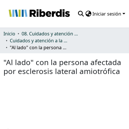
Iniciar sesión
Comunidades
Inicio
08. Cuidados y atención a la dependencia
Cuidados y atención a la dependencia
Todo DSpace
"Al lado" con la persona afectada por esclerosis lateral amiotrófica
Estadísticas
"Al lado" con la persona afectada
por esclerosis lateral amiotrófica
ando...