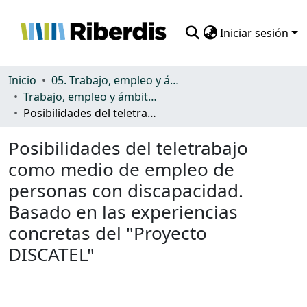
Iniciar sesión
Comunidades
Inicio
05. Trabajo, empleo y ámbito productivo
Trabajo, empleo y ámbito productivo
Todo DSpace
Posibilidades del teletrabajo como medio de empleo de personas con discapacidad. Basado en las experiencias concretas del "Proyecto DISCATEL"
Estadísticas
Posibilidades del teletrabajo
como medio de empleo de
personas con discapacidad.
Basado en las experiencias
concretas del "Proyecto
DISCATEL"