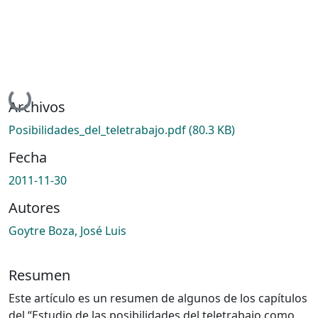
Cargando...
Archivos
Posibilidades_del_teletrabajo.pdf
(80.3 KB)
Fecha
2011-11-30
Autores
Goytre Boza, José Luis
Resumen
Este artículo es un resumen de algunos de los capítulos
del “Estudio de las posibilidades del teletrabajo como