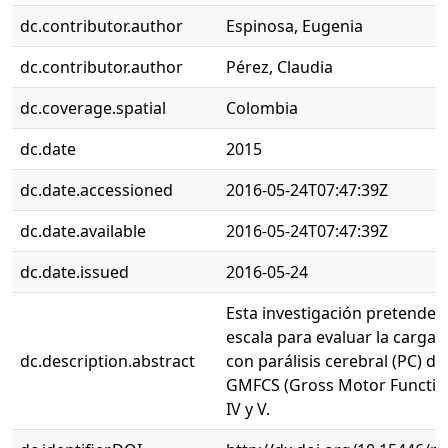
dc.contributor.author
Espinosa, Eugenia
dc.contributor.author
Pérez, Claudia
dc.coverage.spatial
Colombia
dc.date
2015
dc.date.accessioned
2016-05-24T07:47:39Z
dc.date.available
2016-05-24T07:47:39Z
dc.date.issued
2016-05-24
Esta investigación pretende d
escala para evaluar la carga 
dc.description.abstract
con parálisis cerebral (PC) de
GMFCS (Gross Motor Function
IV y V.