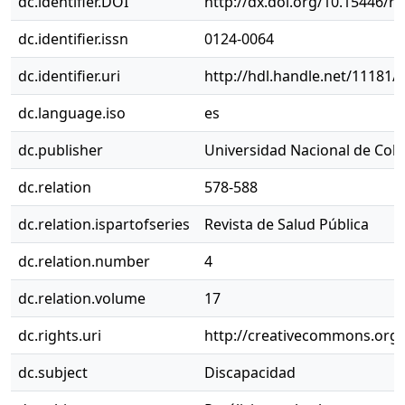
dc.identifier.DOI
http://dx.doi.org/10.15446/r
dc.identifier.issn
0124-0064
dc.identifier.uri
http://hdl.handle.net/11181/
dc.language.iso
es
dc.publisher
Universidad Nacional de Col
dc.relation
578-588
dc.relation.ispartofseries
Revista de Salud Pública
dc.relation.number
4
dc.relation.volume
17
dc.rights.uri
http://creativecommons.org/
dc.subject
Discapacidad