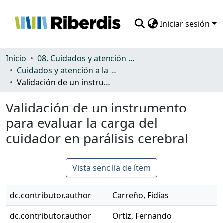
Iniciar sesión
Comunidades
Inicio
08. Cuidados y atención a la dependencia
Cuidados y atención a la dependencia
Todo DSpace
Validación de un instrumento para evaluar la carga del cuidador en parálisis cerebral
Estadísticas
Validación de un instrumento
para evaluar la carga del
cuidador en parálisis cerebral
Vista sencilla de ítem
dc.contributor.author
Carreño, Fidias
dc.contributor.author
Ortiz, Fernando