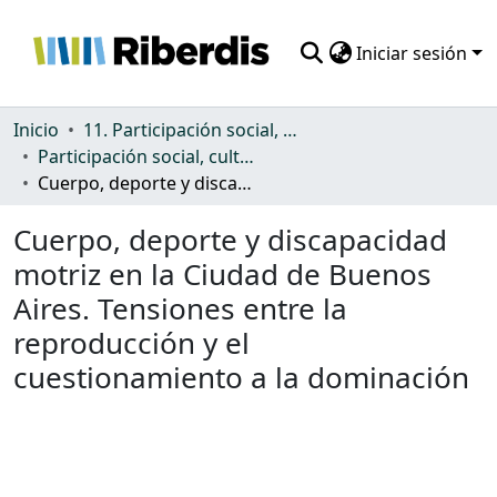
Iniciar sesión
Comunidades
Inicio
11. Participación social, cultural y política
Participación social, cultural y política
Todo DSpace
Cuerpo, deporte y discapacidad motriz en la Ciudad de Buenos Aires. Tensiones entre la reproducción y el cuestionamiento a la dominación
Estadísticas
Cuerpo, deporte y discapacidad
motriz en la Ciudad de Buenos
Aires. Tensiones entre la
reproducción y el
cuestionamiento a la dominación