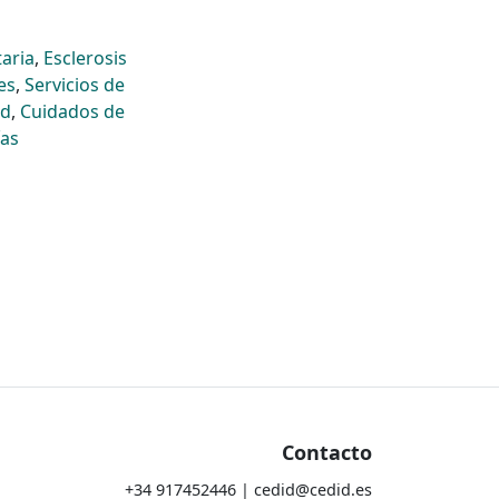
taria
,
Esclerosis
es
,
Servicios de
ad
,
Cuidados de
as
Contacto
+34 917452446 | cedid@cedid.es