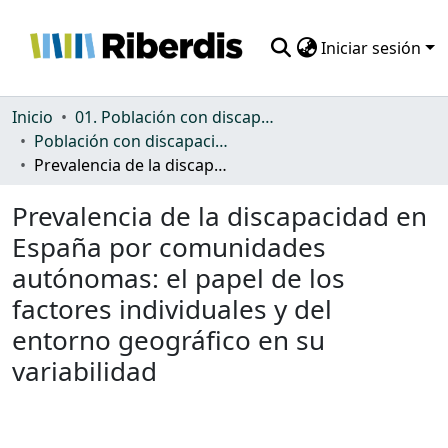
Iniciar sesión
Comunidades
Inicio
01. Población con discapacidad: general
Población con discapacidad: general
Todo DSpace
Prevalencia de la discapacidad en España por comunidades autónomas: el papel de los factores individuales y del entorno geográfico en su variabilidad
Estadísticas
Prevalencia de la discapacidad en
España por comunidades
autónomas: el papel de los
factores individuales y del
entorno geográfico en su
variabilidad