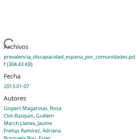
gando...
Archivos
prevalencia_discapacidad_espana_por_comunidades.pd
f
(304.43 KB)
Fecha
2013-01-07
Autores
Gispert Magarolas, Rosa
Clot-Razquin, Guillem
March Llanes, Jaume
Freitas Ramírez, Adriana
Busquets Bou, Ester