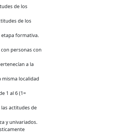
itudes de los
titudes de los
 etapa formativa.
ar con personas con
ertenecían a la
a misma localidad
e 1 al 6 (1=
las actitudes de
za y univariados.
ísticamente