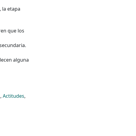
 la etapa
ren que los
 secundaria.
decen alguna
s
,
Actitudes
,