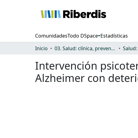
Comunidades
Todo DSpace
Estadísticas
Inicio
03. Salud: clínica, prevención, atención sanitaria y (re)habilitación
Intervención psicot
Alzheimer con deteri
Cargando...