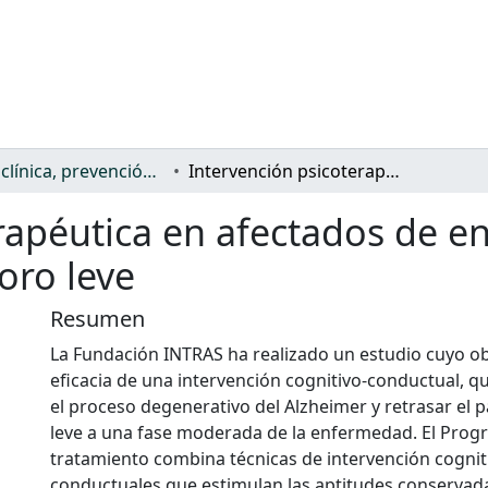
Salud: clínica, prevención, atención sanitaria y (re)habilitación
Intervención psicoterapéutica en afectados de enfermedad de Alzheimer con deterioro leve
erapéutica en afectados de 
oro leve
Resumen
La Fundación INTRAS ha realizado un estudio cuyo obj
eficacia de una intervención cognitivo-conductual, q
el proceso degenerativo del Alzheimer y retrasar el 
leve a una fase moderada de la enfermedad. El Prog
tratamiento combina técnicas de intervención cognit
conductuales que estimulan las aptitudes conservada