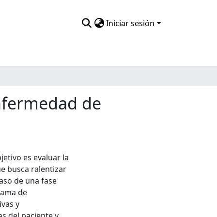
Iniciar sesión
enfermedad de
etivo es evaluar la
ue busca ralentizar
paso de una fase
rama de
ivas y
s del paciente y