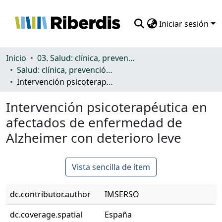
Iniciar sesión
Comunidades
Inicio
03. Salud: clínica, prevención, atención sanitaria y (re)habilitación
Salud: clínica, prevención, atención sanitaria y (re)habilitación
Todo DSpace
Intervención psicoterapéutica en afectados de enfermedad de Alzheimer con deterioro leve
Estadísticas
Intervención psicoterapéutica en
afectados de enfermedad de
Alzheimer con deterioro leve
Vista sencilla de ítem
dc.contributor.author
IMSERSO
dc.coverage.spatial
España