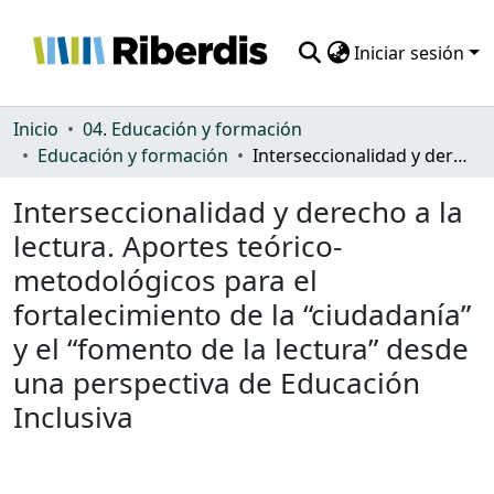
Iniciar sesión
Comunidades
Inicio
04. Educación y formación
Educación y formación
Interseccionalidad y derecho a la lectura. Aportes teórico-metodológicos para el fortalecimiento de la “ciudadanía” y el “fomento de la lectura” desde una perspectiva de Educación Inclusiva
Todo DSpace
Interseccionalidad y derecho a la
Estadísticas
lectura. Aportes teórico-
metodológicos para el
fortalecimiento de la “ciudadanía”
y el “fomento de la lectura” desde
una perspectiva de Educación
Inclusiva