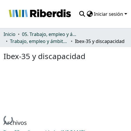
Iniciar sesión
Comunidades
Inicio
05. Trabajo, empleo y ámbito productivo
Trabajo, empleo y ámbito productivo
Ibex-35 y discapacidad
Todo DSpace
Ibex-35 y discapacidad
Estadísticas
Cargando...
Archivos