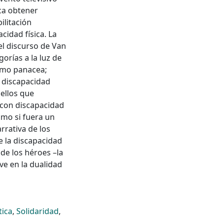
sca obtener
ilitación
cidad física. La
el discurso de Van
orías a la luz de
como panacea;
a discapacidad
ellos que
 con discapacidad
omo si fuera un
rrativa de los
 la discapacidad
 de los héroes –la
ve en la dualidad
tica
,
Solidaridad
,