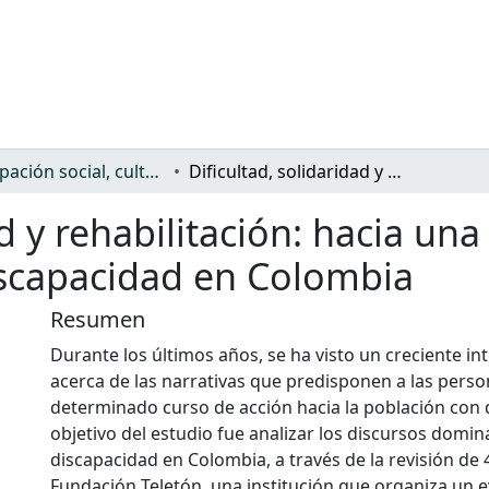
Participación social, cultural y política
Dificultad, solidaridad y rehabilitación: hacia una mirada crítica de los discursos sobre la discapacidad en Colombia
d y rehabilitación: hacia una
iscapacidad en Colombia
Resumen
Durante los últimos años, se ha visto un creciente in
acerca de las narrativas que predisponen a las perso
determinado curso de acción hacia la población con 
objetivo del estudio fue analizar los discursos domin
discapacidad en Colombia, a través de la revisión de 
Fundación Teletón, una institución que organiza un e