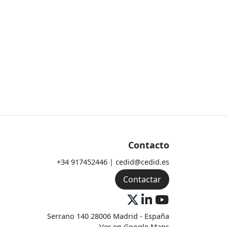
Contacto
+34 917452446 | cedid@cedid.es
Contactar
Serrano 140 28006 Madrid - España
Ver en Google Maps