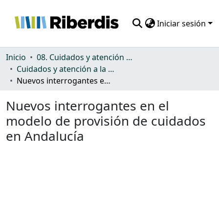
Iniciar sesión
Comunidades
Inicio
08. Cuidados y atención a la dependencia
Cuidados y atención a la dependencia
Todo DSpace
Nuevos interrogantes en el modelo de provisión de cuidados en Andalucía
Estadísticas
Nuevos interrogantes en el
modelo de provisión de cuidados
en Andalucía